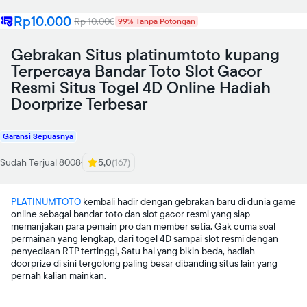
Rp10.000
Rp 10.000
99% Tanpa Potongan
Gebrakan Situs platinumtoto kupang
Terpercaya Bandar Toto Slot Gacor
Resmi Situs Togel 4D Online Hadiah
Doorprize Terbesar
Garansi Sepuasnya
Sudah Terjual 8008
5,0
(167)
PLATINUMTOTO
kembali hadir dengan gebrakan baru di dunia game
online sebagai bandar toto dan slot gacor resmi yang siap
memanjakan para pemain pro dan member setia. Gak cuma soal
permainan yang lengkap, dari togel 4D sampai slot resmi dengan
penyediaan RTP tertinggi, Satu hal yang bikin beda, hadiah
doorprize di sini tergolong paling besar dibanding situs lain yang
pernah kalian mainkan.