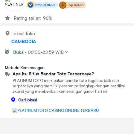
Official Store
Top Rated
Rating seller: 96%
Lokasi toko
CAMBODIA
Buka
•
00:00-23:59 WIB
Metode Kemenangan
Apa Itu Situs Bandar Toto Terpercaya?
PLATINUMTOTO merupakan bandar toto togel terbaik dan
terpercaya yang memiliki pasaran terlengkap dengan prediksi
akurat yang memberikan kemenangan gacor hari ini
Cari lokasi