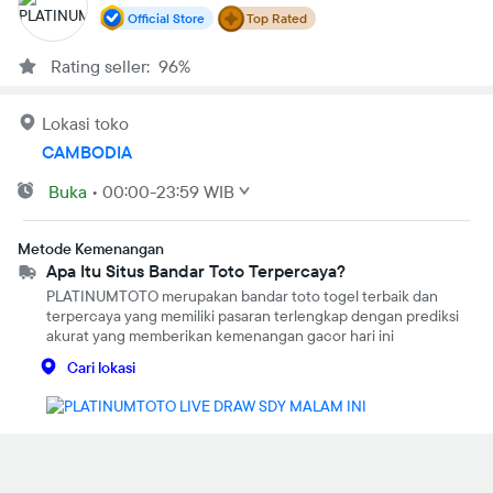
Official Store
Top Rated
Rating seller: 96%
Lokasi toko
CAMBODIA
Buka
•
00:00-23:59 WIB
Metode Kemenangan
Apa Itu Situs Bandar Toto Terpercaya?
PLATINUMTOTO merupakan bandar toto togel terbaik dan
terpercaya yang memiliki pasaran terlengkap dengan prediksi
akurat yang memberikan kemenangan gacor hari ini
Cari lokasi