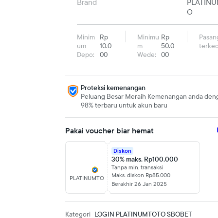
Brand
PLATIN
O
Minim
Rp
Minimu
Rp
Pasan
um
10.0
m
50.0
terkec
Depo:
00
Wede:
00
Proteksi kemenangan
Peluang Besar Meraih Kemenangan anda deng
98% terbaru untuk akun baru
Pakai voucher biar hemat
Diskon
30% maks. Rp100.000
Tanpa min. transaksi
Maks. diskon Rp85.000
PLATINUMTOTO
Berakhir 26 Jan 2025
Kategori
LOGIN PLATINUMTOTO SBOBET