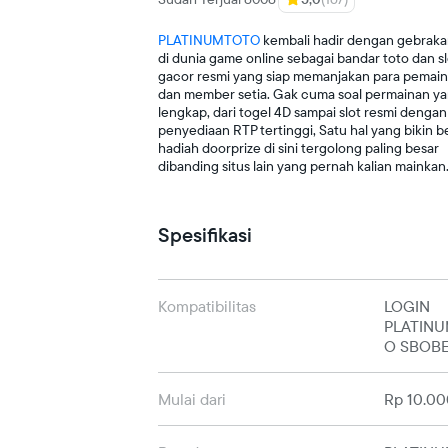
PLATINUMTOTO
kembali hadir dengan gebraka
di dunia game online sebagai bandar toto dan sl
gacor resmi yang siap memanjakan para pemain
dan member setia. Gak cuma soal permainan y
lengkap, dari togel 4D sampai slot resmi dengan
penyediaan RTP tertinggi, Satu hal yang bikin b
hadiah doorprize di sini tergolong paling besar
dibanding situs lain yang pernah kalian mainkan
Spesifikasi
Kompatibilitas
LOGIN
PLATIN
O SBOB
Mulai dari
Rp 10.00