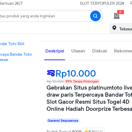
Bantuan 24/7
SLOT TERPOPULER 2024
0
Telusur
Deskripsi
Ulasan
Diskusi
Rekomen
Rp10.000
Rp 10.000
99% Tanpa Potongan
Gebrakan Situs platinumtoto liv
draw paris Terpercaya Bandar To
Slot Gacor Resmi Situs Togel 4D
Online Hadiah Doorprize Terbesa
Garansi Sepuasnya
Sudah Terjual 8008
5,0
(167)