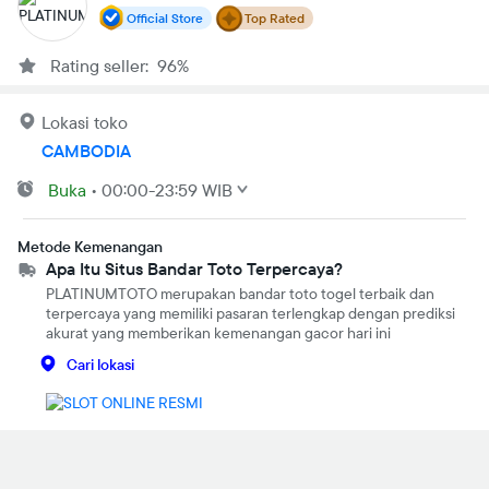
Official Store
Top Rated
Rating seller: 96%
Lokasi toko
CAMBODIA
Buka
•
00:00-23:59 WIB
Metode Kemenangan
Apa Itu Situs Bandar Toto Terpercaya?
PLATINUMTOTO merupakan bandar toto togel terbaik dan
terpercaya yang memiliki pasaran terlengkap dengan prediksi
akurat yang memberikan kemenangan gacor hari ini
Cari lokasi