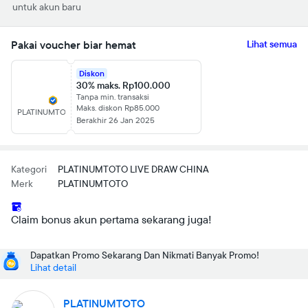
untuk akun baru
Pakai voucher biar hemat
Lihat semua
Diskon
30% maks. Rp100.000
Tanpa min. transaksi
Maks. diskon Rp85.000
PLATINUMTOTO
Berakhir 26 Jan 2025
Kategori
PLATINUMTOTO LIVE DRAW CHINA
Merk
PLATINUMTOTO
Claim bonus akun pertama sekarang juga!
Dapatkan Promo Sekarang Dan Nikmati Banyak Promo!
Lihat detail
PLATINUMTOTO