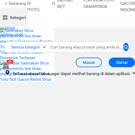
Bantuan
PLATINUMTOTO
Sekarang Di
GACOR
24/7
SAMARINDA
PLATINUMTOTO
INDONE
Deskripsi
Deskripsi
Ulasan
Ulasan
Diskusi
Diskusi
Rekomendasi
Rekomendasi
Kategori
Semua kategori
0
Masuk
Daftar
Telusuri alamat situs
agar dapat melihat barang di dalam aplikasi.