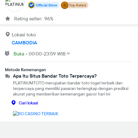
Official Store
Top Rated
Rating seller: 96%
Lokasi toko
CAMBODIA
Buka
•
00:00-23:59 WIB
Metode Kemenangan
Apa Itu Situs Bandar Toto Terpercaya?
PLATINUMTOTO merupakan bandar toto togel terbaik dan
terpercaya yang memiliki pasaran terlengkap dengan prediksi
akurat yang memberikan kemenangan gacor hari ini
Cari lokasi