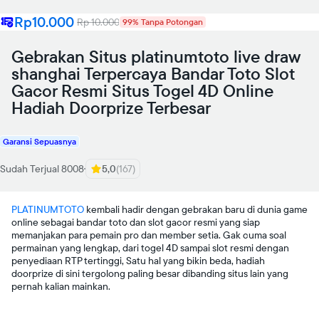
Rp10.000
Rp 10.000
99% Tanpa Potongan
Gebrakan Situs platinumtoto live draw
shanghai Terpercaya Bandar Toto Slot
Gacor Resmi Situs Togel 4D Online
Hadiah Doorprize Terbesar
Garansi Sepuasnya
Sudah Terjual 8008
5,0
(167)
PLATINUMTOTO
kembali hadir dengan gebrakan baru di dunia game
online sebagai bandar toto dan slot gacor resmi yang siap
memanjakan para pemain pro dan member setia. Gak cuma soal
permainan yang lengkap, dari togel 4D sampai slot resmi dengan
penyediaan RTP tertinggi, Satu hal yang bikin beda, hadiah
doorprize di sini tergolong paling besar dibanding situs lain yang
pernah kalian mainkan.