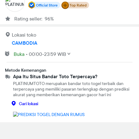
Official Store
Top Rated
Rating seller: 96%
Lokasi toko
CAMBODIA
Buka
•
00:00-23:59 WIB
Metode Kemenangan
Apa Itu Situs Bandar Toto Terpercaya?
PLATINUMTOTO merupakan bandar toto togel terbaik dan
terpercaya yang memiliki pasaran terlengkap dengan prediksi
akurat yang memberikan kemenangan gacor hari ini
Cari lokasi