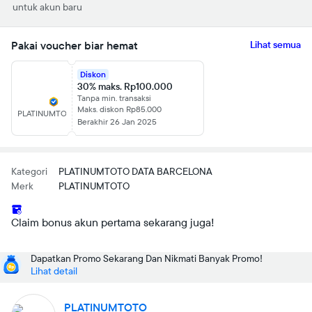
untuk akun baru
Pakai voucher biar hemat
Lihat semua
Diskon
30% maks. Rp100.000
Tanpa min. transaksi
Maks. diskon Rp85.000
PLATINUMTOTO
Berakhir 26 Jan 2025
Kategori
PLATINUMTOTO DATA BARCELONA
Merk
PLATINUMTOTO
Claim bonus akun pertama sekarang juga!
Dapatkan Promo Sekarang Dan Nikmati Banyak Promo!
Lihat detail
PLATINUMTOTO