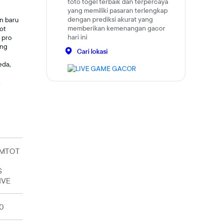
toto togel terbaik dan terpercaya
yang memiliki pasaran terlengkap
dengan prediksi akurat yang
n baru
memberikan kemenangan gacor
ot
hari ini
 pro
ang
Cari lokasi
eda,
.
UMTOT
S
IVE
0