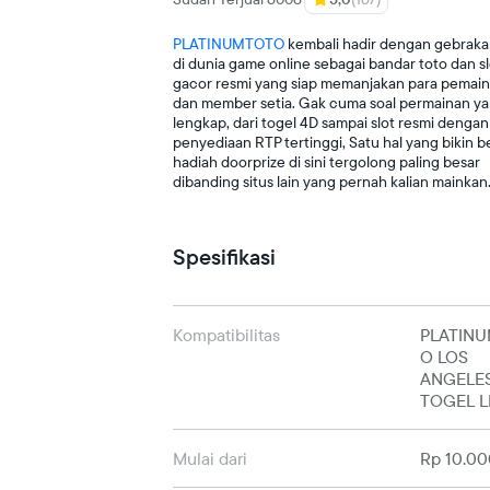
PLATINUMTOTO
kembali hadir dengan gebraka
di dunia game online sebagai bandar toto dan sl
gacor resmi yang siap memanjakan para pemain
dan member setia. Gak cuma soal permainan y
lengkap, dari togel 4D sampai slot resmi dengan
penyediaan RTP tertinggi, Satu hal yang bikin b
hadiah doorprize di sini tergolong paling besar
dibanding situs lain yang pernah kalian mainkan
Spesifikasi
Kompatibilitas
PLATIN
O LOS
ANGELE
TOGEL L
Mulai dari
Rp 10.00