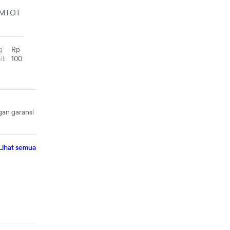
UMTOT
g
Rp
il:
100
an garansi
Lihat semua