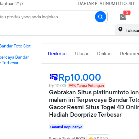
Bantuan 24/7
DAFTAR PLATINUMTOTO JILI
0
Telusur
Deskripsi
Ulasan
Diskusi
Rekomen
Rp10.000
Rp 10.000
99% Tanpa Potongan
Gebrakan Situs platinumtoto lo
malam ini Terpercaya Bandar Toto
Gacor Resmi Situs Togel 4D Onli
Hadiah Doorprize Terbesar
Garansi Sepuasnya
Sudah Terjual 8008
5,0
(167)