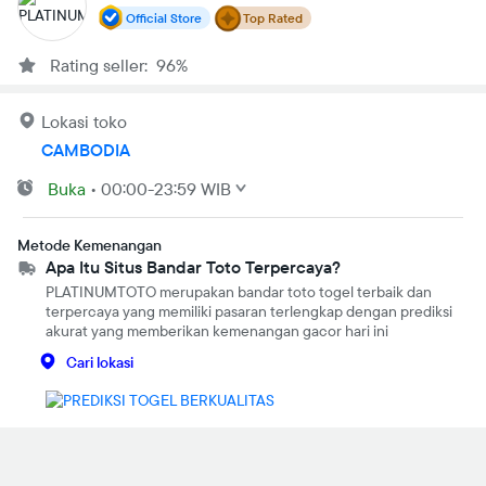
Official Store
Top Rated
Rating seller: 96%
Lokasi toko
CAMBODIA
Buka
•
00:00-23:59 WIB
Metode Kemenangan
Apa Itu Situs Bandar Toto Terpercaya?
PLATINUMTOTO merupakan bandar toto togel terbaik dan
terpercaya yang memiliki pasaran terlengkap dengan prediksi
akurat yang memberikan kemenangan gacor hari ini
Cari lokasi