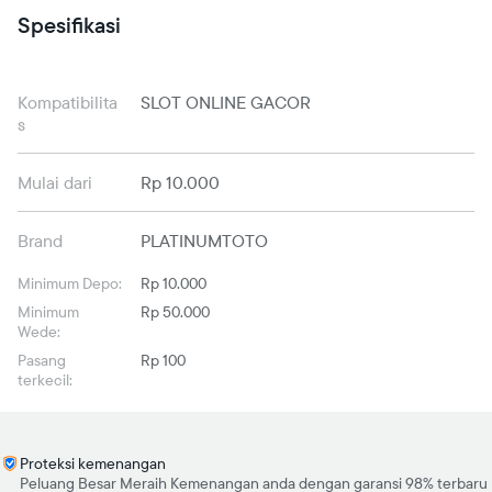
Spesifikasi
Kompatibilita
SLOT ONLINE GACOR
s
Mulai dari
Rp 10.000
Brand
PLATINUMTOTO
Minimum Depo:
Rp 10.000
Minimum
Rp 50.000
Wede:
Pasang
Rp 100
terkecil:
Proteksi kemenangan
Peluang Besar Meraih Kemenangan anda dengan garansi 98% terbaru