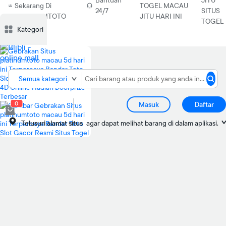
Bantuan
JITU
Sekarang Di
TOGEL MACAU
24/7
SITUS
PLATINUMTOTO
JITU HARI INI
TOGEL
Deskripsi
Deskripsi
Ulasan
Ulasan
Diskusi
Diskusi
Rekomendasi
Rekomendasi
L
L
Kategori
Semua kategori
0
Masuk
Daftar
Telusuri alamat situs
agar dapat melihat barang di dalam aplikasi.