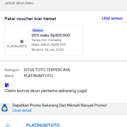
untuk akun baru
Pakai voucher biar hemat
Lihat semua
Diskon
30% maks. Rp100.000
Tanpa min. transaksi
Maks. diskon Rp85.000
PLATINUMTOTO
Berakhir 26 Jan 2025
Kategori
SITUS TOTO TERPERCAYA
Merk
PLATINUMTOTO
Claim bonus akun pertama sekarang juga!
Dapatkan Promo Sekarang Dan Nikmati Banyak Promo!
Lihat detail
PLATINUMTOTO