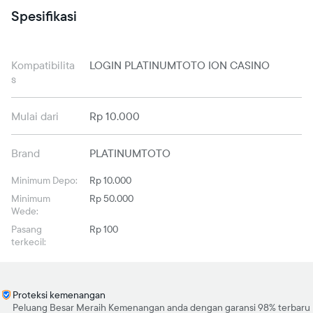
Spesifikasi
Kompatibilita
LOGIN PLATINUMTOTO ION CASINO
s
Mulai dari
Rp 10.000
Brand
PLATINUMTOTO
Minimum Depo:
Rp 10.000
Minimum
Rp 50.000
Wede:
Pasang
Rp 100
terkecil:
Proteksi kemenangan
Peluang Besar Meraih Kemenangan anda dengan garansi 98% terbaru