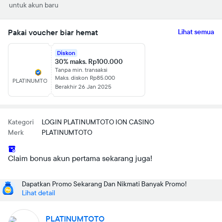
untuk akun baru
Pakai voucher biar hemat
Lihat semua
Diskon
30% maks. Rp100.000
Tanpa min. transaksi
Maks. diskon Rp85.000
PLATINUMTOTO
Berakhir 26 Jan 2025
Kategori
LOGIN PLATINUMTOTO ION CASINO
Merk
PLATINUMTOTO
Claim bonus akun pertama sekarang juga!
Dapatkan Promo Sekarang Dan Nikmati Banyak Promo!
Lihat detail
PLATINUMTOTO