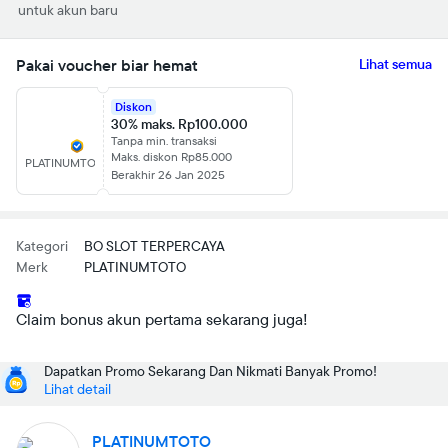
untuk akun baru
Pakai voucher biar hemat
Lihat semua
Diskon
30% maks. Rp100.000
Tanpa min. transaksi
Maks. diskon Rp85.000
PLATINUMTOTO
Berakhir 26 Jan 2025
Kategori
BO SLOT TERPERCAYA
Merk
PLATINUMTOTO
Claim bonus akun pertama sekarang juga!
Dapatkan Promo Sekarang Dan Nikmati Banyak Promo!
Lihat detail
PLATINUMTOTO