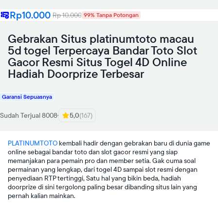
Rp10.000
Rp 10.000
99% Tanpa Potongan
Gebrakan Situs platinumtoto macau
5d togel Terpercaya Bandar Toto Slot
Gacor Resmi Situs Togel 4D Online
Hadiah Doorprize Terbesar
Garansi Sepuasnya
Sudah Terjual 8008
5,0
(167)
PLATINUMTOTO
kembali hadir dengan gebrakan baru di dunia game
online sebagai bandar toto dan slot gacor resmi yang siap
memanjakan para pemain pro dan member setia. Gak cuma soal
permainan yang lengkap, dari togel 4D sampai slot resmi dengan
penyediaan RTP tertinggi, Satu hal yang bikin beda, hadiah
doorprize di sini tergolong paling besar dibanding situs lain yang
pernah kalian mainkan.