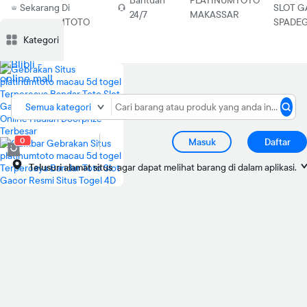
Bantuan
PLATINUMTOTO
Sekarang Di
SLOT 
24/7
MAKASSAR
PLATINUMTOTO
SPADE
Deskripsi
Deskripsi
Ulasan
Ulasan
Diskusi
Diskusi
Rekomendasi
Rekomendasi
Kategori
Semua kategori
0
Masuk
Daftar
Telusuri alamat situs
agar dapat melihat barang di dalam aplikasi.