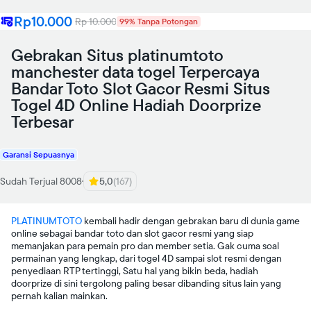
Rp10.000
Rp 10.000
99% Tanpa Potongan
Gebrakan Situs platinumtoto
manchester data togel Terpercaya
Bandar Toto Slot Gacor Resmi Situs
Togel 4D Online Hadiah Doorprize
Terbesar
Garansi Sepuasnya
Sudah Terjual 8008
5,0
(167)
PLATINUMTOTO
kembali hadir dengan gebrakan baru di dunia game
online sebagai bandar toto dan slot gacor resmi yang siap
memanjakan para pemain pro dan member setia. Gak cuma soal
permainan yang lengkap, dari togel 4D sampai slot resmi dengan
penyediaan RTP tertinggi, Satu hal yang bikin beda, hadiah
doorprize di sini tergolong paling besar dibanding situs lain yang
pernah kalian mainkan.