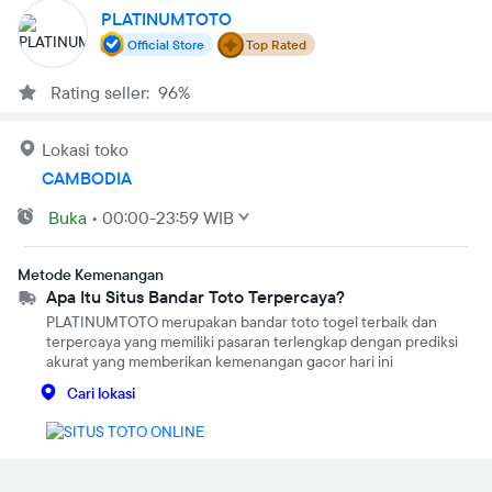
PLATINUMTOTO
Official Store
Top Rated
Rating seller: 96%
Lokasi toko
CAMBODIA
Buka
•
00:00-23:59 WIB
Metode Kemenangan
Apa Itu Situs Bandar Toto Terpercaya?
PLATINUMTOTO merupakan bandar toto togel terbaik dan
terpercaya yang memiliki pasaran terlengkap dengan prediksi
akurat yang memberikan kemenangan gacor hari ini
Cari lokasi