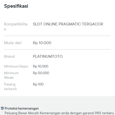
Spesifikasi
Kompatibilita
SLOT ONLINE PRAGMATIC TERGACOR
s
Mulai dari
Rp 10.000
Brand
PLATINUMTOTO
Minimum Depo:
Rp 10.000
Minimum
Rp 50.000
Wede:
Pasang
Rp 100
terkecil:
Proteksi kemenangan
Peluang Besar Meraih Kemenangan anda dengan garansi 98% terbaru