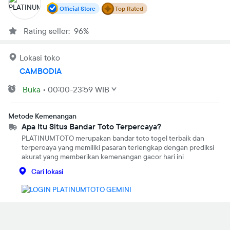
Official Store
Top Rated
Rating seller: 96%
Lokasi toko
CAMBODIA
Buka
•
00:00-23:59 WIB
Metode Kemenangan
Apa Itu Situs Bandar Toto Terpercaya?
PLATINUMTOTO merupakan bandar toto togel terbaik dan
terpercaya yang memiliki pasaran terlengkap dengan prediksi
akurat yang memberikan kemenangan gacor hari ini
Cari lokasi