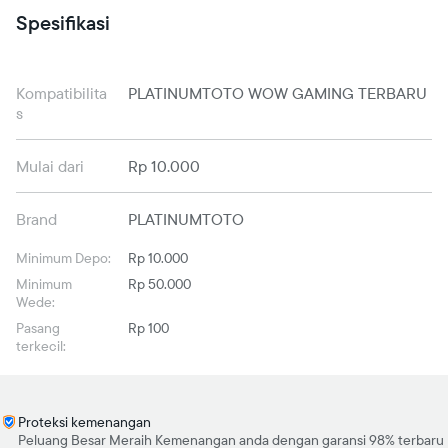
Spesifikasi
Kompatibilita
PLATINUMTOTO WOW GAMING TERBARU
s
Mulai dari
Rp 10.000
Brand
PLATINUMTOTO
Minimum Depo:
Rp 10.000
Minimum
Rp 50.000
Wede:
Pasang
Rp 100
terkecil:
Proteksi kemenangan
Peluang Besar Meraih Kemenangan anda dengan garansi 98% terbaru