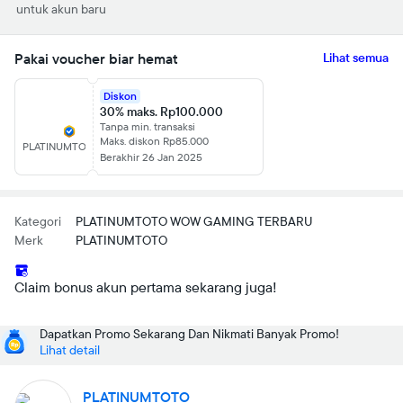
untuk akun baru
Pakai voucher biar hemat
Lihat semua
Diskon
30% maks. Rp100.000
Tanpa min. transaksi
Maks. diskon Rp85.000
PLATINUMTOTO
Berakhir 26 Jan 2025
Kategori
PLATINUMTOTO WOW GAMING TERBARU
Merk
PLATINUMTOTO
Claim bonus akun pertama sekarang juga!
Dapatkan Promo Sekarang Dan Nikmati Banyak Promo!
Lihat detail
PLATINUMTOTO