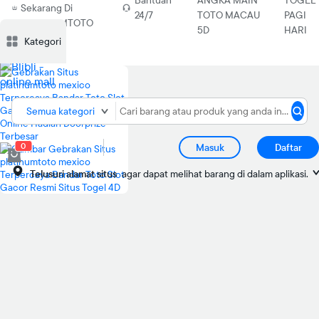
Bantuan
ANGKA MAIN
TOGEL
Sekarang Di
24/7
TOTO MACAU
PAGI
PLATINUMTOTO
5D
HARI
Deskripsi
Deskripsi
Ulasan
Ulasan
Diskusi
Diskusi
Rekomendasi
Rekomendasi
Kategori
Semua kategori
0
Masuk
Daftar
Telusuri alamat situs
agar dapat melihat barang di dalam aplikasi.