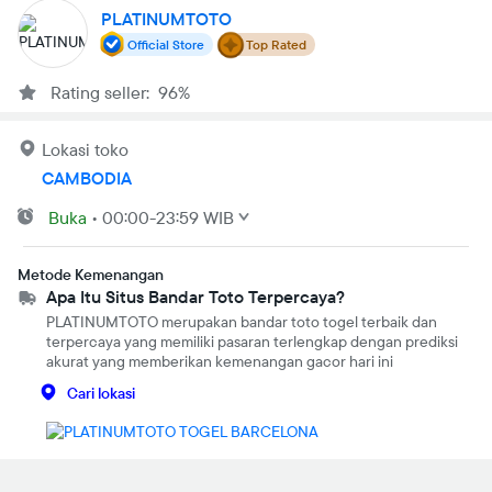
PLATINUMTOTO
Official Store
Top Rated
Rating seller: 96%
Lokasi toko
CAMBODIA
Buka
•
00:00-23:59 WIB
Metode Kemenangan
Apa Itu Situs Bandar Toto Terpercaya?
PLATINUMTOTO merupakan bandar toto togel terbaik dan
terpercaya yang memiliki pasaran terlengkap dengan prediksi
akurat yang memberikan kemenangan gacor hari ini
Cari lokasi