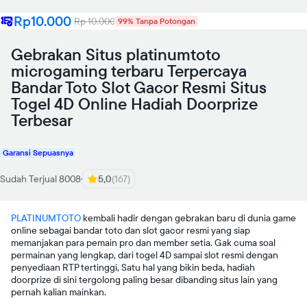
Rp10.000
Rp 10.000
99% Tanpa Potongan
Gebrakan Situs platinumtoto
microgaming terbaru Terpercaya
Bandar Toto Slot Gacor Resmi Situs
Togel 4D Online Hadiah Doorprize
Terbesar
Garansi Sepuasnya
Sudah Terjual 8008
5,0
(167)
PLATINUMTOTO
kembali hadir dengan gebrakan baru di dunia game
online sebagai bandar toto dan slot gacor resmi yang siap
memanjakan para pemain pro dan member setia. Gak cuma soal
permainan yang lengkap, dari togel 4D sampai slot resmi dengan
penyediaan RTP tertinggi, Satu hal yang bikin beda, hadiah
doorprize di sini tergolong paling besar dibanding situs lain yang
pernah kalian mainkan.