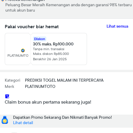
Peluang Besar Meraih Kemenangan anda dengan garansi 98% terbaru
untuk akun baru
Pakai voucher biar hemat
Lihat semua
Diskon
30% maks. Rp100.000
Tanpa min. transaksi
Maks. diskon Rp85.000
PLATINUMTOTO
Berakhir 26 Jan 2025
Kategori
PREDIKSI TOGEL MALAM INI TERPERCAYA
Merk
PLATINUMTOTO
Claim bonus akun pertama sekarang juga!
Dapatkan Promo Sekarang Dan Nikmati Banyak Promo!
Lihat detail