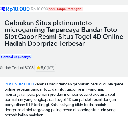
Rp10.000
Rp 10.000
99% Tanpa Potongan
Gebrakan Situs platinumtoto
microgaming Terpercaya Bandar Toto
Slot Gacor Resmi Situs Togel 4D Online
Hadiah Doorprize Terbesar
Garansi Sepuasnya
Sudah Terjual 8008
5,0
(167)
PLATINUMTOTO
kembali hadir dengan gebrakan baru di dunia game
online sebagai bandar toto dan slot gacor resmi yang siap
memanjakan para pemain pro dan member setia. Gak cuma soal
permainan yang lengkap, dari togel 4D sampai slot resmi dengan
penyediaan RTP tertinggi, Satu hal yang bikin beda, hadiah
doorprize di sini tergolong paling besar dibanding situs lain yang
pernah kalian mainkan.