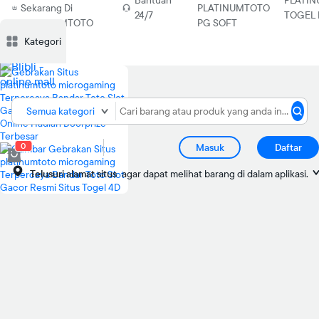
Bantuan
PLATI
Sekarang Di
PLATINUMTOTO
24/7
TOGEL
PLATINUMTOTO
PG SOFT
Deskripsi
Deskripsi
Ulasan
Ulasan
Diskusi
Diskusi
Rekomendasi
Rekomendasi
Kategori
Semua kategori
0
Masuk
Daftar
Telusuri alamat situs
agar dapat melihat barang di dalam aplikasi.