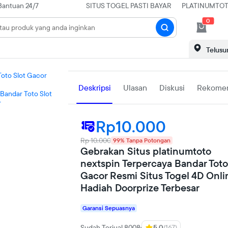
Bantuan 24/7
SITUS TOGEL PASTI BAYAR
PLATINUMTO
0
Telusur
Deskripsi
Ulasan
Diskusi
Rekomen
Rp10.000
Rp 10.000
99% Tanpa Potongan
Gebrakan Situs platinumtoto
nextspin Terpercaya Bandar Toto
Gacor Resmi Situs Togel 4D Onli
Hadiah Doorprize Terbesar
Garansi Sepuasnya
Sudah Terjual 8008
5,0
(167)