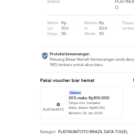
Brand
PLATIN
O
Minim
Rp
Minimu
Rp
Pasan
um
10.0
m
50.0
terkec
Depo:
00
Wede:
00
Proteksi kemenangan
Peluang Besar Meraih Kemenangan anda deng
98% terbaru untuk akun baru
Pakai voucher biar hemat
Diskon
30% maks. Rp100.000
Tanpa min. transaksi
Maks. diskon Rp85.000
PLATINUMTOTO
Berakhir 26 Jan 2025
Kategori
PLATINUMTOTO BRAZIL DATA TOGEL