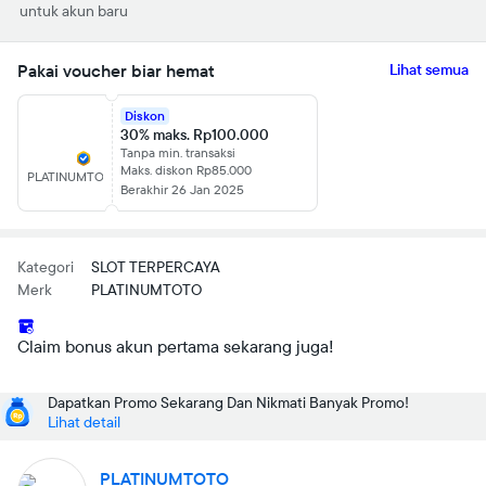
untuk akun baru
Pakai voucher biar hemat
Lihat semua
Diskon
30% maks. Rp100.000
Tanpa min. transaksi
Maks. diskon Rp85.000
PLATINUMTOTO
Berakhir 26 Jan 2025
Kategori
SLOT TERPERCAYA
Merk
PLATINUMTOTO
Claim bonus akun pertama sekarang juga!
Dapatkan Promo Sekarang Dan Nikmati Banyak Promo!
Lihat detail
PLATINUMTOTO