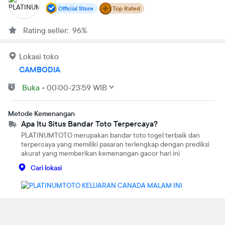
Official Store
Top Rated
Rating seller: 96%
Lokasi toko
CAMBODIA
Buka
•
00:00-23:59 WIB
Metode Kemenangan
Apa Itu Situs Bandar Toto Terpercaya?
PLATINUMTOTO merupakan bandar toto togel terbaik dan
terpercaya yang memiliki pasaran terlengkap dengan prediksi
akurat yang memberikan kemenangan gacor hari ini
Cari lokasi