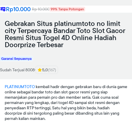
Rp10.000
Rp 10.000
99% Tanpa Potongan
Gebrakan Situs platinumtoto no limit
city Terpercaya Bandar Toto Slot Gacor
Resmi Situs Togel 4D Online Hadiah
Doorprize Terbesar
Garansi Sepuasnya
Sudah Terjual 8008
5,0
(167)
PLATINUMTOTO
kembali hadir dengan gebrakan baru di dunia game
online sebagai bandar toto dan slot gacor resmi yang siap
memanjakan para pemain pro dan member setia. Gak cuma soal
permainan yang lengkap, dari togel 4D sampai slot resmi dengan
penyediaan RTP tertinggi, Satu hal yang bikin beda, hadiah
doorprize di sini tergolong paling besar dibanding situs lain yang
pernah kalian mainkan.