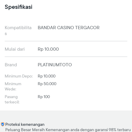
Spesifikasi
Kompatibilita
BANDAR CASINO TERGACOR
s
Mulai dari
Rp 10.000
Brand
PLATINUMTOTO
Minimum Depo:
Rp 10.000
Minimum
Rp 50.000
Wede:
Pasang
Rp 100
terkecil:
Proteksi kemenangan
Peluang Besar Meraih Kemenangan anda dengan garansi 98% terbaru