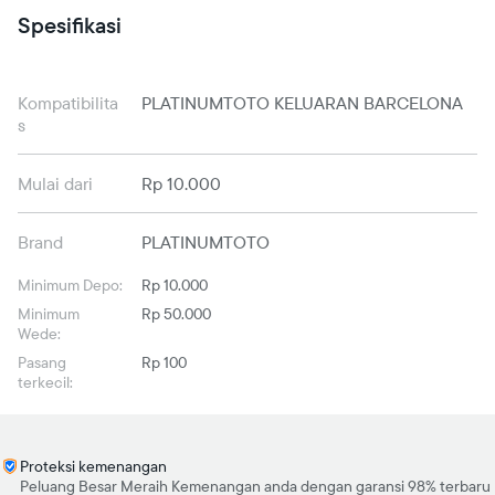
Spesifikasi
Kompatibilita
PLATINUMTOTO KELUARAN BARCELONA
s
Mulai dari
Rp 10.000
Brand
PLATINUMTOTO
Minimum Depo:
Rp 10.000
Minimum
Rp 50.000
Wede:
Pasang
Rp 100
terkecil:
Proteksi kemenangan
Peluang Besar Meraih Kemenangan anda dengan garansi 98% terbaru