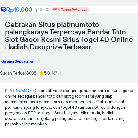
Rp10.000
Rp 10.000
99% Tanpa Potongan
Gebrakan Situs platinumtoto
palangkaraya Terpercaya Bandar Toto
Slot Gacor Resmi Situs Togel 4D Online
Hadiah Doorprize Terbesar
Garansi Sepuasnya
Sudah Terjual 8008
5,0
(167)
PLATINUMTOTO
kembali hadir dengan gebrakan baru di dunia game
online sebagai bandar toto dan slot gacor resmi yang siap
memanjakan para pemain pro dan member setia. Gak cuma soal
permainan yang lengkap, dari togel 4D sampai slot resmi dengan
penyediaan RTP tertinggi, Satu hal yang bikin beda, hadiah
doorprize di sini tergolong paling besar dibanding situs lain yang
pernah kalian mainkan.