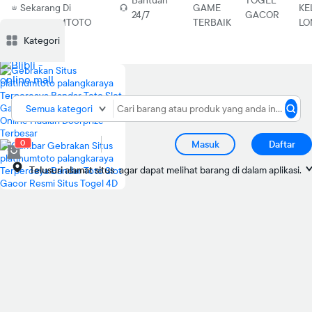
Bantuan
TOGEL
Sekarang Di
GAME
KE
24/7
GACOR
PLATINUMTOTO
TERBAIK
LO
Deskripsi
Deskripsi
Ulasan
Ulasan
Diskusi
Diskusi
Rekomendasi
Rekomendasi
Lapork
Lapork
Kategori
Semua kategori
0
Masuk
Daftar
Telusuri alamat situs
agar dapat melihat barang di dalam aplikasi.