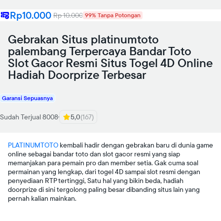
Rp10.000
Rp 10.000
99% Tanpa Potongan
Gebrakan Situs platinumtoto
palembang Terpercaya Bandar Toto
Slot Gacor Resmi Situs Togel 4D Online
Hadiah Doorprize Terbesar
Garansi Sepuasnya
Sudah Terjual 8008
5,0
(167)
PLATINUMTOTO
kembali hadir dengan gebrakan baru di dunia game
online sebagai bandar toto dan slot gacor resmi yang siap
memanjakan para pemain pro dan member setia. Gak cuma soal
permainan yang lengkap, dari togel 4D sampai slot resmi dengan
penyediaan RTP tertinggi, Satu hal yang bikin beda, hadiah
doorprize di sini tergolong paling besar dibanding situs lain yang
pernah kalian mainkan.