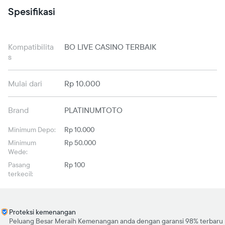
Spesifikasi
Kompatibilita
BO LIVE CASINO TERBAIK
s
Mulai dari
Rp 10.000
Brand
PLATINUMTOTO
Minimum Depo:
Rp 10.000
Minimum
Rp 50.000
Wede:
Pasang
Rp 100
terkecil:
Proteksi kemenangan
Peluang Besar Meraih Kemenangan anda dengan garansi 98% terbaru