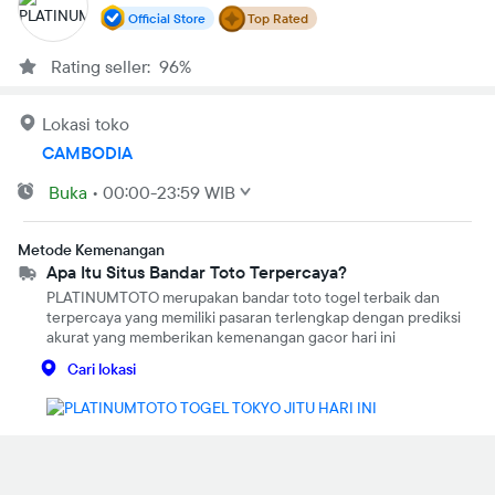
Official Store
Top Rated
Rating seller: 96%
Lokasi toko
CAMBODIA
Buka
•
00:00-23:59 WIB
Metode Kemenangan
Apa Itu Situs Bandar Toto Terpercaya?
PLATINUMTOTO merupakan bandar toto togel terbaik dan
terpercaya yang memiliki pasaran terlengkap dengan prediksi
akurat yang memberikan kemenangan gacor hari ini
Cari lokasi