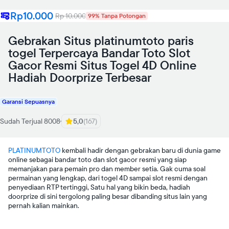
Rp10.000
Rp 10.000
99% Tanpa Potongan
Gebrakan Situs platinumtoto paris
togel Terpercaya Bandar Toto Slot
Gacor Resmi Situs Togel 4D Online
Hadiah Doorprize Terbesar
Garansi Sepuasnya
Sudah Terjual 8008
5,0
(167)
PLATINUMTOTO
kembali hadir dengan gebrakan baru di dunia game
online sebagai bandar toto dan slot gacor resmi yang siap
memanjakan para pemain pro dan member setia. Gak cuma soal
permainan yang lengkap, dari togel 4D sampai slot resmi dengan
penyediaan RTP tertinggi, Satu hal yang bikin beda, hadiah
doorprize di sini tergolong paling besar dibanding situs lain yang
pernah kalian mainkan.