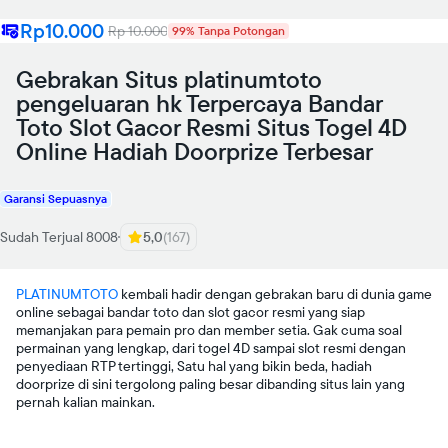
Rp10.000
Rp 10.000
99% Tanpa Potongan
Gebrakan Situs platinumtoto
pengeluaran hk Terpercaya Bandar
Toto Slot Gacor Resmi Situs Togel 4D
Online Hadiah Doorprize Terbesar
Garansi Sepuasnya
Sudah Terjual 8008
5,0
(167)
PLATINUMTOTO
kembali hadir dengan gebrakan baru di dunia game
online sebagai bandar toto dan slot gacor resmi yang siap
memanjakan para pemain pro dan member setia. Gak cuma soal
permainan yang lengkap, dari togel 4D sampai slot resmi dengan
penyediaan RTP tertinggi, Satu hal yang bikin beda, hadiah
doorprize di sini tergolong paling besar dibanding situs lain yang
pernah kalian mainkan.