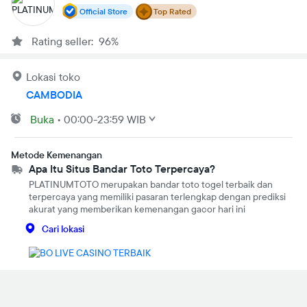
Official Store
Top Rated
Rating seller: 96%
Lokasi toko
CAMBODIA
Buka
•
00:00-23:59 WIB
Metode Kemenangan
Apa Itu Situs Bandar Toto Terpercaya?
PLATINUMTOTO merupakan bandar toto togel terbaik dan
terpercaya yang memiliki pasaran terlengkap dengan prediksi
akurat yang memberikan kemenangan gacor hari ini
Cari lokasi