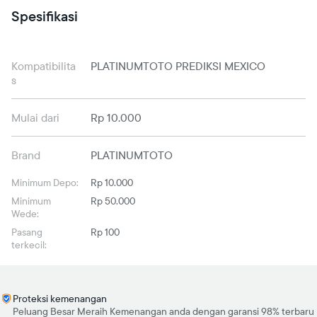
Spesifikasi
Kompatibilita
PLATINUMTOTO PREDIKSI MEXICO
s
Mulai dari
Rp 10.000
Brand
PLATINUMTOTO
Minimum Depo:
Rp 10.000
Minimum
Rp 50.000
Wede:
Pasang
Rp 100
terkecil:
Proteksi kemenangan
Peluang Besar Meraih Kemenangan anda dengan garansi 98% terbaru