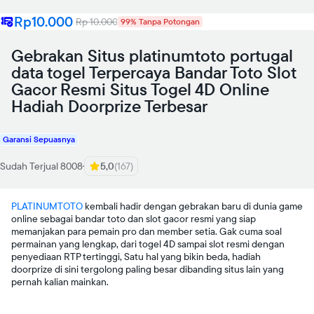
Rp10.000
Rp 10.000
99% Tanpa Potongan
Gebrakan Situs platinumtoto portugal
data togel Terpercaya Bandar Toto Slot
Gacor Resmi Situs Togel 4D Online
Hadiah Doorprize Terbesar
Garansi Sepuasnya
Sudah Terjual 8008
5,0
(167)
PLATINUMTOTO
kembali hadir dengan gebrakan baru di dunia game
online sebagai bandar toto dan slot gacor resmi yang siap
memanjakan para pemain pro dan member setia. Gak cuma soal
permainan yang lengkap, dari togel 4D sampai slot resmi dengan
penyediaan RTP tertinggi, Satu hal yang bikin beda, hadiah
doorprize di sini tergolong paling besar dibanding situs lain yang
pernah kalian mainkan.