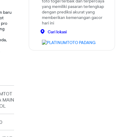
toto togel terbaik dan terpercaya
yang memiliki pasaran terlengkap
dengan prediksi akurat yang
n baru
memberikan kemenangan gacor
ot
hari ini
 pro
ang
Cari lokasi
eda,
.
UMTOT
A MAIN
OL
0