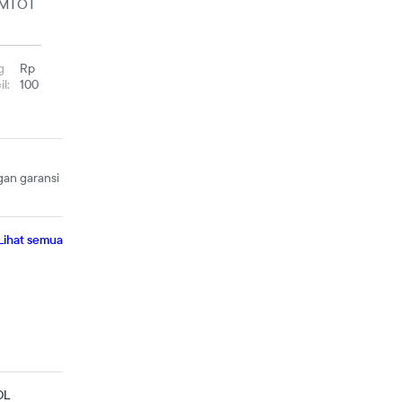
UMTOT
g
Rp
il:
100
an garansi
Lihat semua
OL