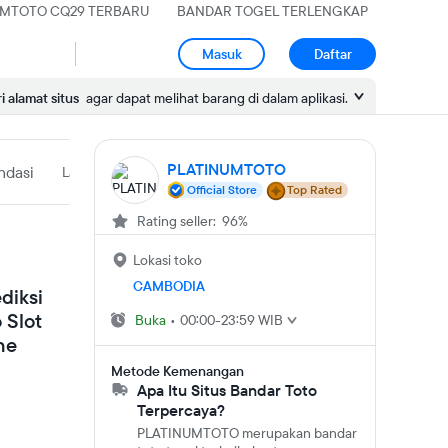
UMTOTO CQ29 TERBARU
BANDAR TOGEL TERLENGKAP
Masuk
Daftar
i alamat situs
agar dapat melihat barang di dalam aplikasi.
PLATINUMTOTO
dasi
Laporkan produk
Official Store
Top Rated
Rating seller: 96%
Lokasi toko
CAMBODIA
diksi
 Slot
Buka
•
00:00-23:59 WIB
ne
Metode Kemenangan
Apa Itu Situs Bandar Toto
Terpercaya?
PLATINUMTOTO merupakan bandar