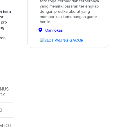
toto togel terbaik dan terpercaya
yang memiliki pasaran terlengkap
dengan prediksi akurat yang
n baru
memberikan kemenangan gacor
ot
hari ini
 pro
ang
Cari lokasi
eda,
.
ONUS
CK
0
UMTOT