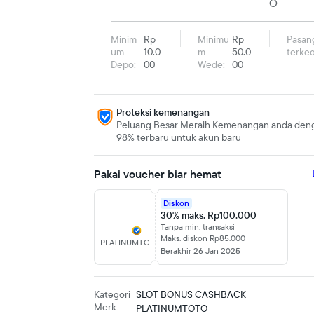
O
Minim
Rp
Minimu
Rp
Pasan
um
10.0
m
50.0
terkec
Depo:
00
Wede:
00
Proteksi kemenangan
Peluang Besar Meraih Kemenangan anda deng
98% terbaru untuk akun baru
Pakai voucher biar hemat
Diskon
30% maks. Rp100.000
Tanpa min. transaksi
Maks. diskon Rp85.000
PLATINUMTOTO
Berakhir 26 Jan 2025
Kategori
SLOT BONUS CASHBACK
Merk
PLATINUMTOTO