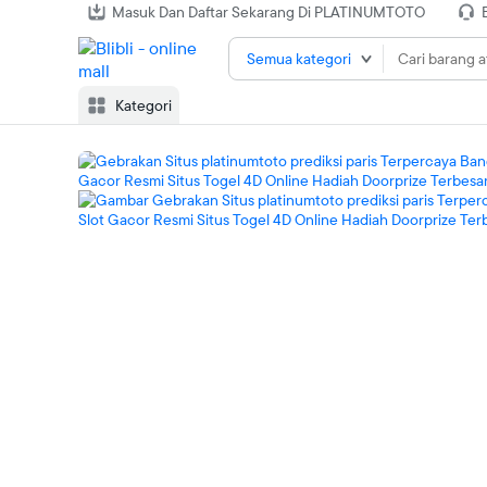
Masuk Dan Daftar Sekarang Di PLATINUMTOTO
Semua kategori
Kategori