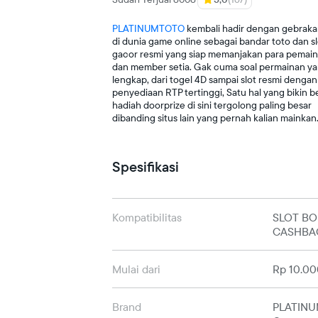
PLATINUMTOTO
kembali hadir dengan gebraka
di dunia game online sebagai bandar toto dan sl
gacor resmi yang siap memanjakan para pemain
dan member setia. Gak cuma soal permainan y
lengkap, dari togel 4D sampai slot resmi dengan
penyediaan RTP tertinggi, Satu hal yang bikin b
hadiah doorprize di sini tergolong paling besar
dibanding situs lain yang pernah kalian mainkan
Spesifikasi
Kompatibilitas
SLOT B
CASHBA
Mulai dari
Rp 10.00
Brand
PLATIN