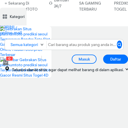
Bantuan
Sekarang Di
SA GAMING
PREDIK
24/7
PLATINUMTOTO
TERBARU
TOGEL
Deskripsi
Deskripsi
Ulasan
Ulasan
Diskusi
Diskusi
Rekomendasi
Rekomendasi
L
L
Kategori
Semua kategori
0
Masuk
Daftar
Telusuri alamat situs
agar dapat melihat barang di dalam aplikasi.