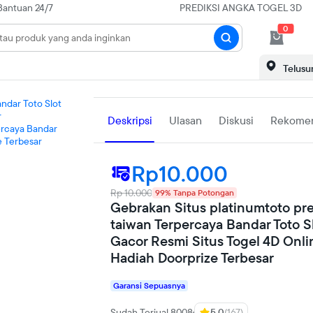
Bantuan 24/7
PREDIKSI ANGKA TOGEL 3D
0
Telusur
Deskripsi
Ulasan
Diskusi
Rekomen
Rp10.000
Rp 10.000
99% Tanpa Potongan
Gebrakan Situs platinumtoto pre
taiwan Terpercaya Bandar Toto S
Gacor Resmi Situs Togel 4D Onli
Hadiah Doorprize Terbesar
Garansi Sepuasnya
Sudah Terjual 8008
5,0
(167)