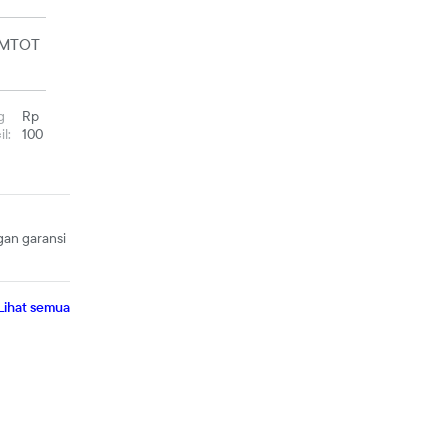
UMTOT
g
Rp
il:
100
an garansi
Lihat semua