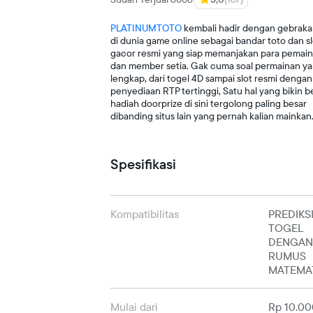
PLATINUMTOTO
kembali hadir dengan gebraka
di dunia game online sebagai bandar toto dan sl
gacor resmi yang siap memanjakan para pemain
dan member setia. Gak cuma soal permainan y
lengkap, dari togel 4D sampai slot resmi dengan
penyediaan RTP tertinggi, Satu hal yang bikin b
hadiah doorprize di sini tergolong paling besar
dibanding situs lain yang pernah kalian mainkan
Spesifikasi
Kompatibilitas
PREDIKS
TOGEL
DENGAN
RUMUS
MATEMA
Mulai dari
Rp 10.00