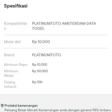
Spesifikasi
Kompatibilita
PLATINUMTOTO AMSTERDAM DATA
s
TOGEL
Mulai dari
Rp 10.000
Brand
PLATINUMTOTO
Minimum Depo:
Rp 10.000
Minimum
Rp 50.000
Wede:
Pasang
Rp 100
terkecil:
Proteksi kemenangan
Peluang Besar Meraih Kemenangan anda dengan garansi 98% terbaru