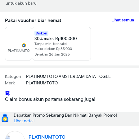
untuk akun baru
Pakai voucher biar hemat
Lihat semua
Diskon
30% maks. Rp100.000
Tanpa min. transaksi
Maks. diskon Rp85.000
PLATINUMTOTO
Berakhir 26 Jan 2025
Kategori
PLATINUMTOTO AMSTERDAM DATA TOGEL
Merk
PLATINUMTOTO
Claim bonus akun pertama sekarang juga!
Dapatkan Promo Sekarang Dan Nikmati Banyak Promo!
Lihat detail
PLATINUMTOTO