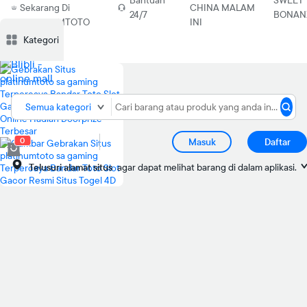
Bantuan
SWEET
Sekarang Di
CHINA MALAM
24/7
BONAN
PLATINUMTOTO
INI
Deskripsi
Deskripsi
Ulasan
Ulasan
Diskusi
Diskusi
Rekomendasi
Rekomendasi
Kategori
Semua kategori
0
Masuk
Daftar
Telusuri alamat situs
agar dapat melihat barang di dalam aplikasi.