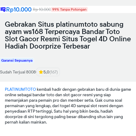
Rp10.000
Rp 10.000
99% Tanpa Potongan
Gebrakan Situs platinumtoto sabung
ayam ws168 Terpercaya Bandar Toto
Slot Gacor Resmi Situs Togel 4D Online
Hadiah Doorprize Terbesar
Garansi Sepuasnya
Sudah Terjual 8008
5,0
(167)
PLATINUMTOTO
kembali hadir dengan gebrakan baru di dunia game
online sebagai bandar toto dan slot gacor resmi yang siap
memanjakan para pemain pro dan member setia. Gak cuma soal
permainan yang lengkap, dari togel 4D sampai slot resmi dengan
penyediaan RTP tertinggi, Satu hal yang bikin beda, hadiah
doorprize di sini tergolong paling besar dibanding situs lain yang
pernah kalian mainkan.