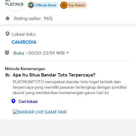
Official Store
Top Rated
Rating seller: 96%
Lokasi toko
CAMBODIA
Buka
•
00:00-23:59 WIB
Metode Kemenangan
Apa Itu Situs Bandar Toto Terpercaya?
PLATINUMTOTO merupakan bandar toto togel terbaik dan
terpercaya yang memiliki pasaran terlengkap dengan prediksi
akurat yang memberikan kemenangan gacor hari ini
Cari lokasi