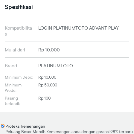
Spesifikasi
Kompatibilita
LOGIN PLATINUMTOTO ADVANT PLAY
s
Mulai dari
Rp 10.000
Brand
PLATINUMTOTO
Minimum Depo:
Rp 10.000
Minimum
Rp 50.000
Wede:
Pasang
Rp 100
terkecil:
Proteksi kemenangan
Peluang Besar Meraih Kemenangan anda dengan garansi 98% terbaru