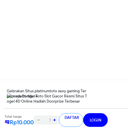
Gebrakan Situs platinumtoto sexy gaming Ter
percaya Bandar Toto Slot Gacor Resmi Situs T
ogel 4D Online Hadiah Doorprize Terbesar
Total harga:
DAFTAR
1
LOGIN
Rp10.0
Rp10.000
00