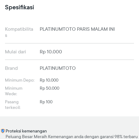
Spesifikasi
Kompatibilita
PLATINUMTOTO PARIS MALAM INI
s
Mulai dari
Rp 10.000
Brand
PLATINUMTOTO
Minimum Depo:
Rp 10.000
Minimum
Rp 50.000
Wede:
Pasang
Rp 100
terkecil:
Proteksi kemenangan
Peluang Besar Meraih Kemenangan anda dengan garansi 98% terbaru