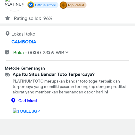
Official Store
Top Rated
Rating seller: 96%
Lokasi toko
CAMBODIA
Buka
•
00:00-23:59 WIB
Metode Kemenangan
Apa Itu Situs Bandar Toto Terpercaya?
PLATINUMTOTO merupakan bandar toto togel terbaik dan
terpercaya yang memiliki pasaran terlengkap dengan prediksi
akurat yang memberikan kemenangan gacor hari ini
Cari lokasi