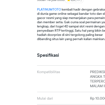
PLATINUMTOTO
kembali hadir dengan gebraka
di dunia game online sebagai bandar toto dan sl
gacor resmi yang siap memanjakan para pemain
dan member setia. Gak cuma soal permainan y
lengkap, dari togel 4D sampai slot resmi dengan
penyediaan RTP tertinggi, Satu hal yang bikin b
hadiah doorprize di sini tergolong paling besar
dibanding situs lain yang pernah kalian mainkan
Spesifikasi
Kompatibilitas
PREDIKS
ANGKA 
TERPER
MALAM I
Mulai dari
Rp 10.00