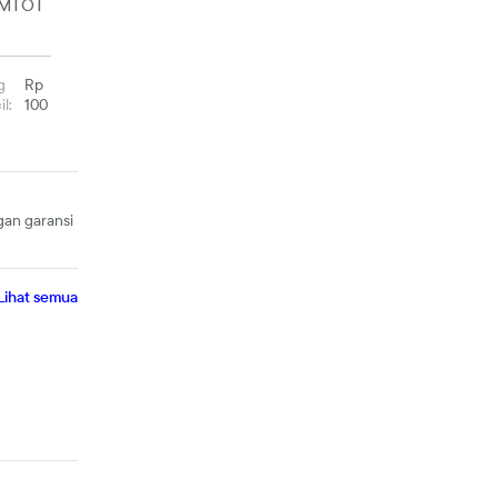
UMTOT
g
Rp
il:
100
an garansi
Lihat semua