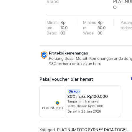
Brand
PLATIN
O
Minim
Rp
Minimu
Rp
Pasan
um
10.0
m
50.0
terkec
Depo:
00
Wede:
00
Proteksi kemenangan
Peluang Besar Meraih Kemenangan anda deng
98% terbaru untuk akun baru
Pakai voucher biar hemat
Diskon
30% maks. Rp100.000
Tanpa min. transaksi
Maks. diskon Rp85.000
PLATINUMTOTO
Berakhir 26 Jan 2025
Kategori
PLATINUMTOTO SYDNEY DATA TOGEL