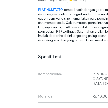
PLATINUMTOTO
kembali hadir dengan gebraka
di dunia game online sebagai bandar toto dan sl
gacor resmi yang siap memanjakan para pemain
dan member setia. Gak cuma soal permainan y
lengkap, dari togel 4D sampai slot resmi dengan
penyediaan RTP tertinggi, Satu hal yang bikin b
hadiah doorprize di sini tergolong paling besar
dibanding situs lain yang pernah kalian mainkan
Spesifikasi
Kompatibilitas
PLATIN
O SYDN
DATA T
Mulai dari
Rp 10.00