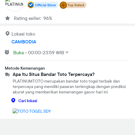
Official Store
Top Rated
Rating seller: 96%
Lokasi toko
CAMBODIA
Buka
•
00:00-23:59 WIB
Metode Kemenangan
Apa Itu Situs Bandar Toto Terpercaya?
PLATINUMTOTO merupakan bandar toto togel terbaik dan
terpercaya yang memiliki pasaran terlengkap dengan prediksi
akurat yang memberikan kemenangan gacor hari ini
Cari lokasi