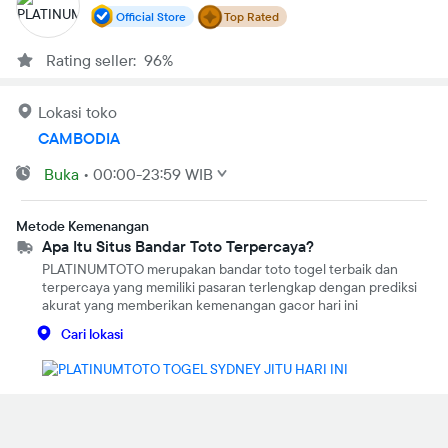
Official Store
Top Rated
Rating seller: 96%
Lokasi toko
CAMBODIA
Buka
•
00:00-23:59 WIB
Metode Kemenangan
Apa Itu Situs Bandar Toto Terpercaya?
PLATINUMTOTO merupakan bandar toto togel terbaik dan
terpercaya yang memiliki pasaran terlengkap dengan prediksi
akurat yang memberikan kemenangan gacor hari ini
Cari lokasi