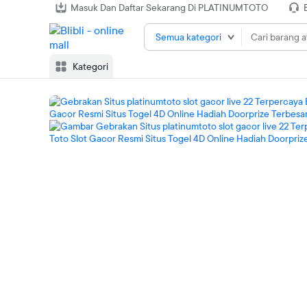
Masuk Dan Daftar Sekarang Di PLATINUMTOTO
Semua kategori
Kategori