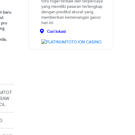
toto togel terbaik dan terpercaya
yang memiliki pasaran terlengkap
dengan prediksi akurat yang
n baru
memberikan kemenangan gacor
ot
hari ini
 pro
ang
Cari lokasi
eda,
.
UMTOT
DRAW
OL
0