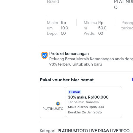
Brand
PLATIN
O
Minim
Rp
Minimu
Rp
Pasan
um
10.0
m
50.0
terkec
Depo:
00
Wede:
00
Proteksi kemenangan
Peluang Besar Meraih Kemenangan anda deng
98% terbaru untuk akun baru
Pakai voucher biar hemat
Diskon
30% maks. Rp100.000
Tanpa min. transaksi
Maks. diskon Rp85.000
PLATINUMTOTO
Berakhir 26 Jan 2025
Kategori
PLATINUMTOTO LIVE DRAW LIVERPOOL