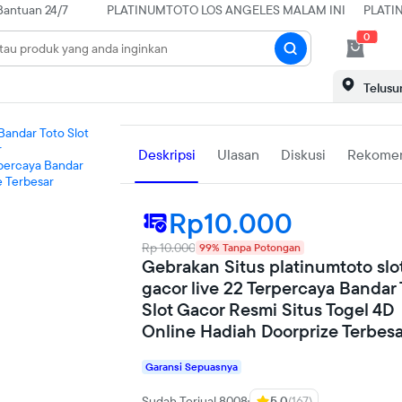
Bantuan 24/7
PLATINUMTOTO LOS ANGELES MALAM INI
PLATI
0
Telusur
Deskripsi
Ulasan
Diskusi
Rekomen
Rp10.000
Rp 10.000
99% Tanpa Potongan
Gebrakan Situs platinumtoto slo
gacor live 22 Terpercaya Bandar 
Slot Gacor Resmi Situs Togel 4D
Online Hadiah Doorprize Terbesa
Garansi Sepuasnya
Sudah Terjual 8008
5,0
(167)