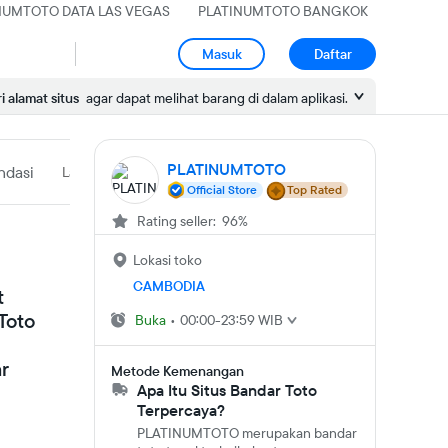
NUMTOTO DATA LAS VEGAS
PLATINUMTOTO BANGKOK
Masuk
Daftar
i alamat situs
agar dapat melihat barang di dalam aplikasi.
PLATINUMTOTO
dasi
Laporkan produk
Official Store
Top Rated
Rating seller: 96%
Lokasi toko
CAMBODIA
t
Toto
Buka
•
00:00-23:59 WIB
r
Metode Kemenangan
Apa Itu Situs Bandar Toto
Terpercaya?
PLATINUMTOTO merupakan bandar