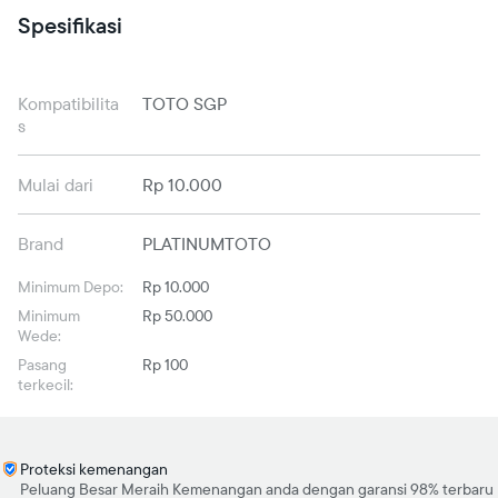
Spesifikasi
Kompatibilita
TOTO SGP
s
Mulai dari
Rp 10.000
Brand
PLATINUMTOTO
Minimum Depo:
Rp 10.000
Minimum
Rp 50.000
Wede:
Pasang
Rp 100
terkecil:
Proteksi kemenangan
Peluang Besar Meraih Kemenangan anda dengan garansi 98% terbaru