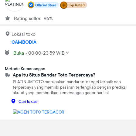
Official Store
Top Rated
Rating seller: 96%
Lokasi toko
CAMBODIA
Buka
•
00:00-23:59 WIB
Metode Kemenangan
Apa Itu Situs Bandar Toto Terpercaya?
PLATINUMTOTO merupakan bandar toto togel terbaik dan
terpercaya yang memiliki pasaran terlengkap dengan prediksi
akurat yang memberikan kemenangan gacor hari ini
Cari lokasi