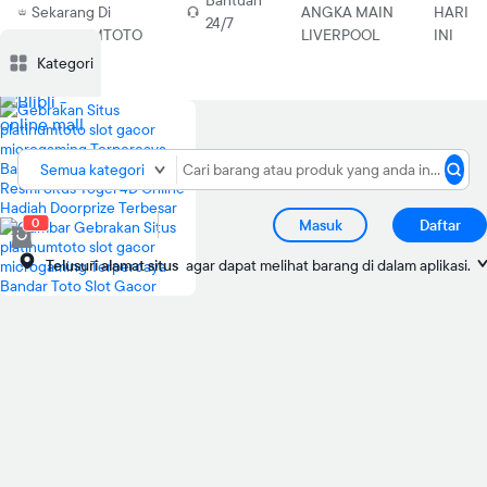
Bantuan
Sekarang Di
ANGKA MAIN
HARI
24/7
PLATINUMTOTO
LIVERPOOL
INI
Deskripsi
Deskripsi
Ulasan
Ulasan
Diskusi
Diskusi
Rekomendasi
Rekomendasi
Laporkan 
Laporkan 
Kategori
Semua kategori
0
Masuk
Daftar
Telusuri alamat situs
agar dapat melihat barang di dalam aplikasi.