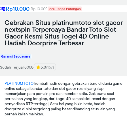
Rp10.000
Rp 10.000
99% Tanpa Potongan
Gebrakan Situs platinumtoto slot gacor
nextspin Terpercaya Bandar Toto Slot
Gacor Resmi Situs Togel 4D Online
Hadiah Doorprize Terbesar
Garansi Sepuasnya
Sudah Terjual 8008
5,0
(167)
PLATINUMTOTO
kembali hadir dengan gebrakan baru di dunia game
online sebagai bandar toto dan slot gacor resmi yang siap
memanjakan para pemain pro dan member setia. Gak cuma soal
permainan yang lengkap, dari togel 4D sampai slot resmi dengan
penyediaan RTP tertinggi, Satu hal yang bikin beda, hadiah
doorprize di sini tergolong paling besar dibanding situs lain yang
pernah kalian mainkan.