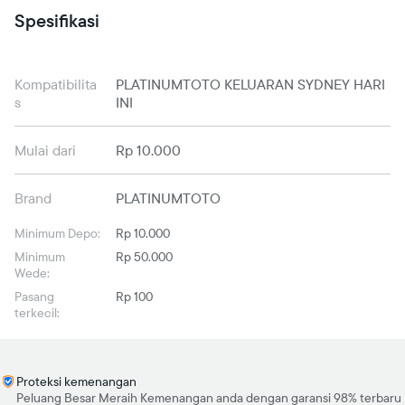
Spesifikasi
Kompatibilita
PLATINUMTOTO KELUARAN SYDNEY HARI
s
INI
Mulai dari
Rp 10.000
Brand
PLATINUMTOTO
Minimum Depo:
Rp 10.000
Minimum
Rp 50.000
Wede:
Pasang
Rp 100
terkecil:
Proteksi kemenangan
Peluang Besar Meraih Kemenangan anda dengan garansi 98% terbaru