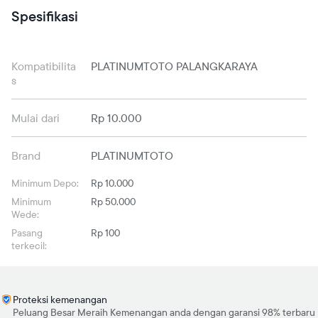
Spesifikasi
Kompatibilita
PLATINUMTOTO PALANGKARAYA
s
Mulai dari
Rp 10.000
Brand
PLATINUMTOTO
Minimum Depo:
Rp 10.000
Minimum
Rp 50.000
Wede:
Pasang
Rp 100
terkecil:
Proteksi kemenangan
Peluang Besar Meraih Kemenangan anda dengan garansi 98% terbaru