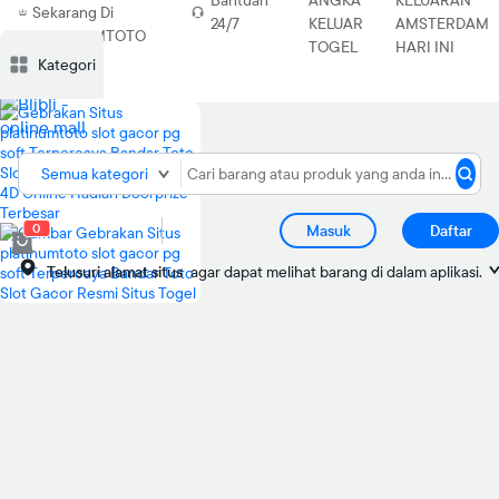
Bantuan
ANGKA
KELUARAN
Sekarang Di
24/7
KELUAR
AMSTERDAM
PLATINUMTOTO
TOGEL
HARI INI
Deskripsi
Deskripsi
Ulasan
Ulasan
Diskusi
Diskusi
Rekomendasi
Rekomendasi
Kategori
Semua kategori
0
Masuk
Daftar
Telusuri alamat situs
agar dapat melihat barang di dalam aplikasi.