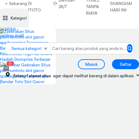
Bantuan
TOGEL
Sekarang Di
SHANGHAI
24/7
TANPA
PLATINUMTOTO
HARI INI
BIAYA
Deskripsi
Deskripsi
Ulasan
Ulasan
Diskusi
Diskusi
Rekomendasi
Rekomendasi
Kategori
Semua kategori
0
Masuk
Daftar
Telusuri alamat situs
agar dapat melihat barang di dalam aplikasi.