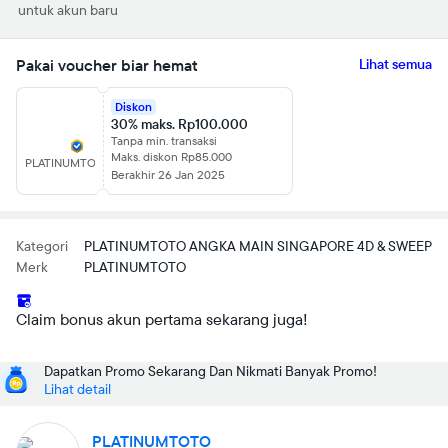
untuk akun baru
Pakai voucher biar hemat
Lihat semua
Diskon
30% maks. Rp100.000
Tanpa min. transaksi
Maks. diskon Rp85.000
PLATINUMTOTO
Berakhir 26 Jan 2025
Kategori
PLATINUMTOTO ANGKA MAIN SINGAPORE 4D & SWEEP
Merk
PLATINUMTOTO
Claim bonus akun pertama sekarang juga!
Dapatkan Promo Sekarang Dan Nikmati Banyak Promo!
Lihat detail
PLATINUMTOTO