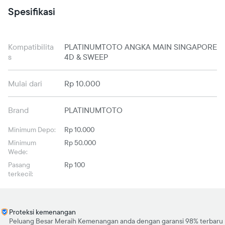
Spesifikasi
Kompatibilita
PLATINUMTOTO ANGKA MAIN SINGAPORE
s
4D & SWEEP
Mulai dari
Rp 10.000
Brand
PLATINUMTOTO
Minimum Depo:
Rp 10.000
Minimum
Rp 50.000
Wede:
Pasang
Rp 100
terkecil:
Proteksi kemenangan
Peluang Besar Meraih Kemenangan anda dengan garansi 98% terbaru