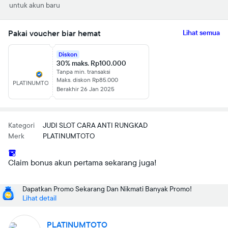
untuk akun baru
Pakai voucher biar hemat
Lihat semua
Diskon
30% maks. Rp100.000
Tanpa min. transaksi
Maks. diskon Rp85.000
PLATINUMTOTO
Berakhir 26 Jan 2025
Kategori
JUDI SLOT CARA ANTI RUNGKAD
Merk
PLATINUMTOTO
Claim bonus akun pertama sekarang juga!
Dapatkan Promo Sekarang Dan Nikmati Banyak Promo!
Lihat detail
PLATINUMTOTO