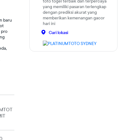
toto togel terbaik dan terpercaya
yang memiliki pasaran terlengkap
dengan prediksi akurat yang
memberikan kemenangan gacor
n baru
hari ini
ot
 pro
Cari lokasi
ang
eda,
.
UMTOT
MIT
0