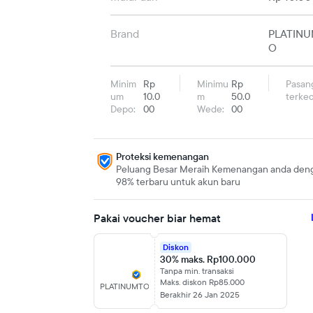
Brand
PLATIN
O
Minim
Rp
Minimu
Rp
Pasan
um
10.0
m
50.0
terkec
Depo:
00
Wede:
00
Proteksi kemenangan
Peluang Besar Meraih Kemenangan anda deng
98% terbaru untuk akun baru
Pakai voucher biar hemat
Diskon
30% maks. Rp100.000
Tanpa min. transaksi
Maks. diskon Rp85.000
PLATINUMTOTO
Berakhir 26 Jan 2025