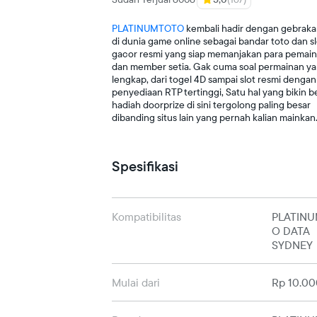
PLATINUMTOTO
kembali hadir dengan gebraka
di dunia game online sebagai bandar toto dan sl
gacor resmi yang siap memanjakan para pemain
dan member setia. Gak cuma soal permainan y
lengkap, dari togel 4D sampai slot resmi dengan
penyediaan RTP tertinggi, Satu hal yang bikin b
hadiah doorprize di sini tergolong paling besar
dibanding situs lain yang pernah kalian mainkan
Spesifikasi
Kompatibilitas
PLATIN
O DATA
SYDNEY
Mulai dari
Rp 10.00