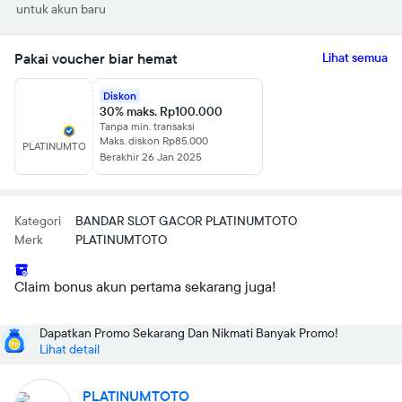
untuk akun baru
Pakai voucher biar hemat
Lihat semua
Diskon
30% maks. Rp100.000
Tanpa min. transaksi
Maks. diskon Rp85.000
PLATINUMTOTO
Berakhir 26 Jan 2025
Kategori
BANDAR SLOT GACOR PLATINUMTOTO
Merk
PLATINUMTOTO
Claim bonus akun pertama sekarang juga!
Dapatkan Promo Sekarang Dan Nikmati Banyak Promo!
Lihat detail
PLATINUMTOTO