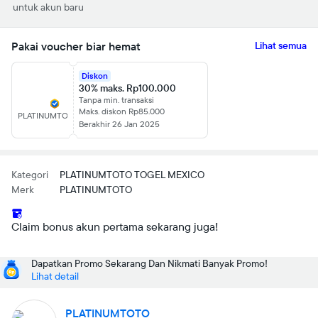
untuk akun baru
Pakai voucher biar hemat
Lihat semua
Diskon
30% maks. Rp100.000
Tanpa min. transaksi
Maks. diskon Rp85.000
PLATINUMTOTO
Berakhir 26 Jan 2025
Kategori
PLATINUMTOTO TOGEL MEXICO
Merk
PLATINUMTOTO
Claim bonus akun pertama sekarang juga!
Dapatkan Promo Sekarang Dan Nikmati Banyak Promo!
Lihat detail
PLATINUMTOTO